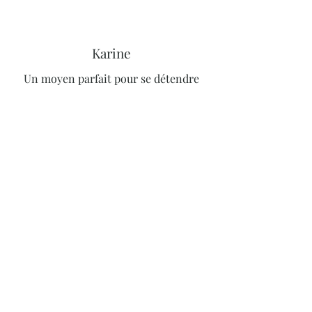
Karine
Un moyen parfait pour se détendre
après une longue journée de travail.
Sophie
Rapide et facile à utiliser, pas besoin
de trouver des idées et ça m'a permis
de tester d'antres techniques.