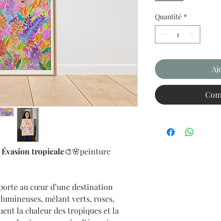
Quantité
*
Aj
Com
 Évasion tropicale
🎨🌸peinture
porte au cœur d’une destination
 lumineuses, mêlant verts, roses,
uent la chaleur des tropiques et la