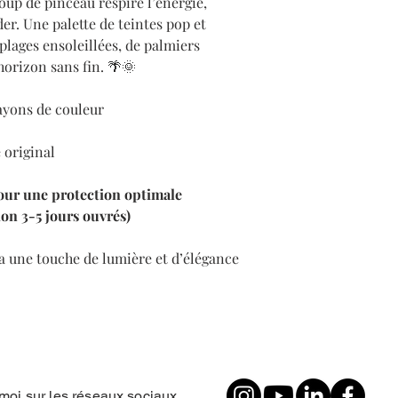
oup de pinceau respire l’énergie,
der. Une palette de teintes pop et
 plages ensoleillées, de palmiers
horizon sans fin. 🌴🌞
rayons de couleur
 original
our une protection optimale
ion 3-5 jours ouvrés)
a une touche de lumière et d’élégance
moi sur les réseaux sociaux