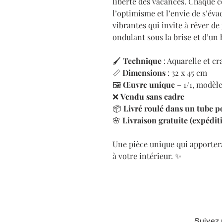
liberté des vacances. Chaque c
l’optimisme et l’envie de s’éva
vibrantes qui invite à rêver de
ondulant sous la brise et d’un 
🖌
Technique
: Aquarelle et c
📏
Dimensions
: 32 x 45 cm
🖼
Œuvre unique
– 1/1, modèle
❌
Vendu sans cadre
📦
Livré roulé dans un tube p
🌸
Livraison gratuite (expédit
Une pièce unique qui apporter
à votre intérieur. ✨
Suivez 