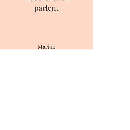
parlent
Marion
Super cours pour découvrir
l'aquarelle. Amélie est très
pédagogue et patiente, je
recommande
Mathilde
Très bonne expérience. Amelie est très