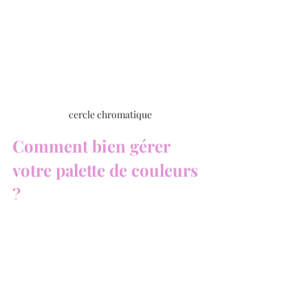
cercle chromatique
Comment bien gérer 
votre palette de couleurs 
?
L'un des meilleurs moyens de bien 
connaître vos couleurs est de créer 
votre propre 
nuancier
. Cela consiste à 
peindre des carrés ou des rectangles 
de chaque couleur de votre palette, 